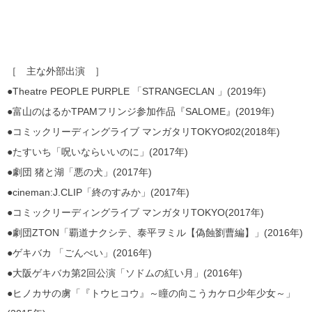
［ 主な外部出演 ］
●Theatre
PEOPLE PURPLE 「STRANGECLAN 」(2019年)
●富山のはるかTPAMフリンジ参加作品『SALOME』(2019年)
●コミックリーディングライブ マンガタリTOKYO♯02(2018年)
●たすいち「呪いならいいのに」(2017年)
●劇団 猪と湖「悪の犬」(2017年)
●cineman:J.CLIP「終のすみか」(2017年)
●コミックリーディングライブ マンガタリTOKYO(2017年)
●劇団ZTON「覇道ナクシテ、泰平ヲミル【偽蝕劉曹編】」(2
016年)
●ゲキバカ 「ごんべい」(2016年)
●大阪ゲキバカ第2回公演「ソドムの紅い月」(2016年)
●ヒノカサの虜「『トウヒコウ』～瞳の向こうカケロ少年少女～」