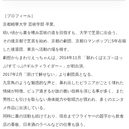
［プロフィール］
京都精華大学 芸術学部 卒業。
幼い頃から書を嗜み芸術の道を目指すも、大学で芝居に出会う。
その後京都で芝居を始め、京都の劇団、京都ロマンポップに5年在
籍
した後退団、東京へ活動の場を移す。
劇想からまわりえっちゃんは、2014年11月 「願わくばエゴ～ほっ
ぷ!すてっぷ!!ギルティライダー～」
が初出演。
2017年2月「溶けて解せない」より劇団員となる。
九官鳥のような魅惑的な声と、
暴れ出したピラニアがごとく壊れた
情緒が特徴。
ピュア過ぎるが故の脆い役柄を演じる事が多く、
また
男性にも引けを取らない身体能力や歌唱力が買われ、
多くのエンタ
メ作品に出演している。
同時に書の活動も続けており、
現在までフライヤーの題字から飲食
店の看板、
日本酒のラベルなどの仕事も扱う。