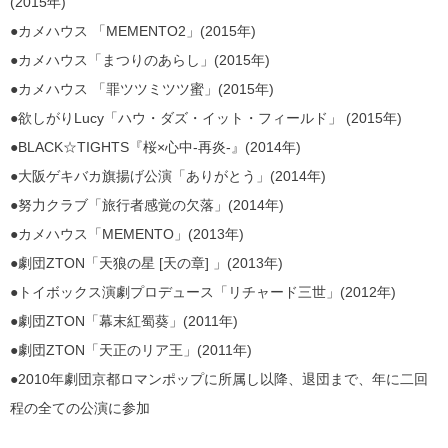
(2015年)
●カメハウス 「MEMENTO2」(2015年)
●カメハウス「まつりのあらし」(2015年)
●カメハウス 「罪ツツミツツ蜜」(2015年)
●欲しがりLucy「ハウ・ダズ・イット・フィールド」 (2015年)
●BLACK☆TIGHTS『桜×心中-再炎-』(2014年)
●大阪ゲキバカ旗揚げ公演「ありがとう」(2014年)
●努力クラブ「旅行者感覚の欠落」(2014年)
●カメハウス「MEMENTO」(2013年)
●劇団ZTON「天狼の星 [天の章] 」(2013年)
●トイボックス演劇プロデュース「リチャード三世」(2012年
)
●劇団ZTON「幕末紅蜀葵」(2011年)
●劇団ZTON「天正のリア王」(2011年)
●2010年劇団京都ロマンポップに所属し以降、退団まで、
年に二回
程の全ての公演に参加