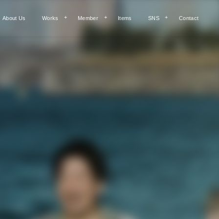
About Us
Works
Member
Items
SNS
Contact