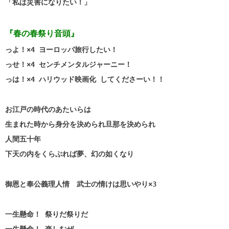
「私は災害になりたい！」
『春の春祭り音頭』
っよ！×4 ヨーロッパ旅行したい！
っせ！×4 センチメンタルジャーニー！
っは！×4 ハリウッド映画化 してくださーい！！
お江戸の時代のあたいらは
生まれた時から身分を決められ旦那を決められ
人間五十年
下天の内をくらぶれば夢、幻の如くなり
御恩と奉公義理人情 武士の情けは思いやり×3
一生懸命！ 祭りだ祭りだ