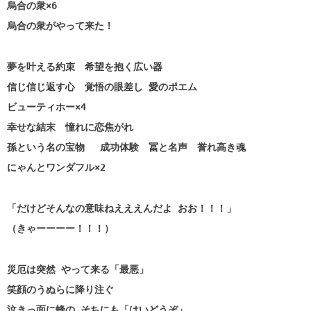
烏合の衆×6
烏合の衆がやって来た！
夢を叶える約束 希望を抱く広い器
信じ信じ返す心 覚悟の眼差し 愛のポエム
ビューティホー×4
幸せな結末 憧れに恋焦がれ
孫という名の宝物 成功体験 冨と名声 誉れ高き魂
にゃんとワンダフル×2
「だけどそんなの意味ねえええんだよ おお！！！」
（きゃーーーー！！！）
災厄は突然 やって来る「最悪」
笑顔のうぬらに降り注ぐ
泣きっ面に蜂の そちにも「はいどうぞ」