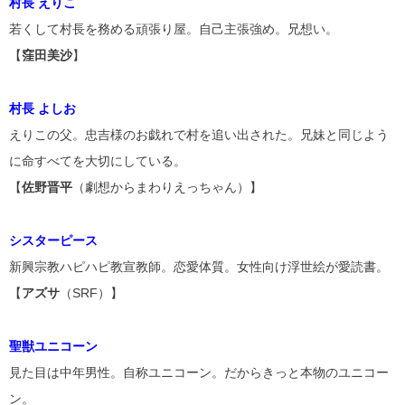
村長 えりこ
若くして村長を務める頑張り屋。自己主張強め。兄想い。
【
窪田美沙
】
村長 よしお
えりこの父。忠吉様のお戯れで村を追い出された。兄妹と同じよう
に命すべてを大切にしている。
【
佐野晋平
（劇想からまわりえっちゃん）】
シスターピース
新興宗教ハピハピ教宣教師。恋愛体質。女性向け浮世絵が愛読書。
【
アズサ
（SRF）】
聖獣ユニコーン
見た目は中年男性。自称ユニコーン。だからきっと本物のユニコー
ン。