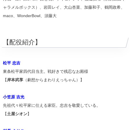
ャラメルボックス）、岩田レイ、大山杏菜、加藤和子、鶴岡政希、
maco、WonderBowl、須藤大
【配役紹介】
松平 忠吉
東条松平家四代目当主。戦好きで残忍なお殿様
【
岸本武享
（劇想からまわりえっちゃん）】
小笠原 吉光
先祖代々松平家に仕える家臣。忠吉を敬愛している。
【
土屋シオン
】