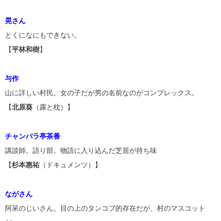
晃さん
とくになにもできない。
【
平林和樹
】
与作
山に詳しい村民。女の子だが男の名前なのがコンプレックス。
【
北原葵
（露と枕）】
チャンバラ亭茶番
講談師。語り部。物語に入り込んだ芝居が持ち味
【
杉本惠祐
（ドキュメンツ）】
ながさん
阿呆のじいさん。目の上のタンコブ的存在だが、村のマスコット