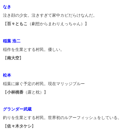
なき
泣き顔の少女。泣きすぎて家中カビだらけなんだ。
【
百々ともこ
（劇想からまわりえっちゃん）】
稲葉 浩二
稲作を生業とする村民。優しい。
【
南大空
】
松本
稲葉に嫁ぐ予定の村民。現在マリッジブルー
【
小林桃香
（露と枕）】
グランダー武蔵
釣りを生業とする村民。世界初のルアーフィッシュをしている。
【
佐々木タケシ
】