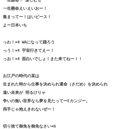
一生懸命！ 楽しむぜ
一生懸命えいえいおー！
集まってー！はいピース！
よー日本いち
っわ！×4 WAになって踊ろう
っう！×4 宇宙行きてえー！
っお！×4 面白いでしょ！また来てねー！！
お江戸の時代の某は
生まれた時から仕事を決められ運命（さだめ）を決められ
遠い未来が 明るけりゃ
争いの無い世界なら夢を見たってーEカンジー。
両手じゃ抱えきれないぜー！
切り捨て御免を御免なさい×6