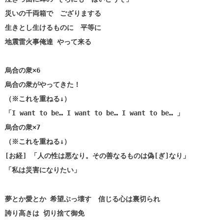
災いの千両箱で ござりまする
生きとし生けるものに 平等に
地震雷火事俺達 やって来る
烏合の衆×6
烏合の衆がやってきた！
（※これを重ねる↓）
「I want to be… I want to be… I want to be… 」
烏合の衆×7
（※これを重ねる↓）
[お経] 「人の性は悪なり。その善なるものは偽[ぎ]なり」
「私は災害になりたい」
夢とか愛とか 希望ぶっ壊す 信じる心は裏切られ
誇り高きは 切り捨て御免