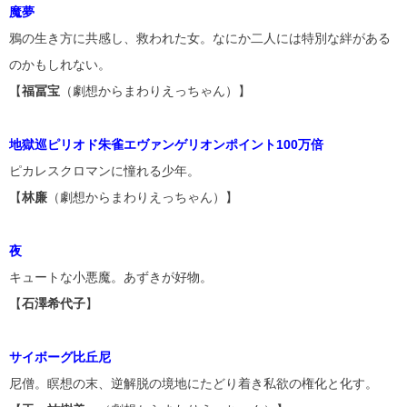
魔夢
鴉の生き方に共感し、救われた女。なにか二人には特別な絆がある
のかもしれない。
【
福冨宝
（劇想からまわりえっちゃん）】
地獄巡ピリオド朱雀エヴァンゲリオンポイント100万倍
ピカレスクロマンに憧れる少年。
【
林廉
（劇想からまわりえっちゃん）】
夜
キュートな小悪魔。あずきが好物。
【
石澤希代子
】
サイボーグ比丘尼
尼僧。瞑想の末、逆解脱の境地にたどり着き私欲の権化と化す。