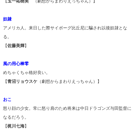
【
玉一祐樹美
（劇想からまわりえっちゃん）】
奴隷
アメリカ人。来日した際サイボーグ比丘尼に騙され以後奴隷とな
る。
【
佐藤美輝
】
風の用心棒零
めちゃくちゃ格好良い。
【
青沼リョウスケ
（劇想からまわりえっちゃん）】
おこ
怒り顔の少女。常に怒り肩のため将来は中日ドラゴンズ与田監督に
なるだろう。
【
梶川七海
】