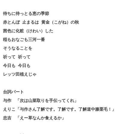
待ちに待っとる恵の季節
赤とんぼ 止まるは 黄金（こがね）の秋
茜色に化粧（けわい）した
稲もおなごも三河一番
そうなることを
祈って 祈って
今日も 今日も
レッツ田植えじゃ
台詞パート
与作 「次は山菜取りを手伝ってくれ」
えりこ「与作さん了解です。了解です。了解道中膝栗毛！」
忠吉 「えー草なんか食えるか」