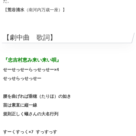
だ。
【
荒谷清水
（南河内万歳一座）】
【劇中曲 歌詞】
『忠吉村恵み来い来い唄』
せーせっせーらっせっせー×4
せっせらっせっせー
腰を曲げれば垂穂（たりほ）の如き
苗は素直に縦一線
規則正しく蟻さんの大名行列
すーくすっく×7 すっすっす