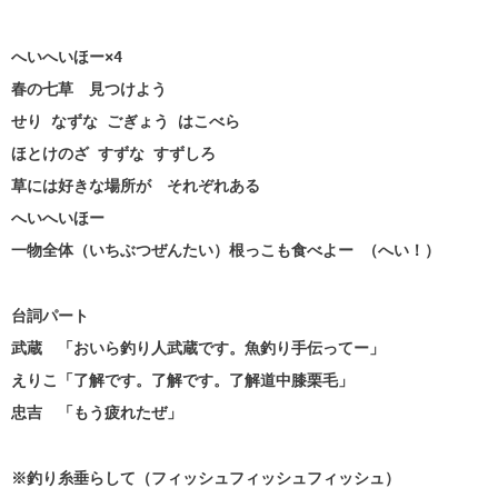
へいへいほー×4
春の七草 見つけよう
せり なずな ごぎょう はこべら
ほとけのざ すずな すずしろ
草には好きな場所が それぞれある
へいへいほー
一物全体（いちぶつぜんたい）根っこも食べよー （へい！）
台詞パート
武蔵 「おいら釣り人武蔵です。魚釣り手伝ってー」
えりこ「了解です。了解です。了解道中膝栗毛」
忠吉 「もう疲れたぜ」
※釣り糸垂らして（フィッシュフィッシュフィッシュ）