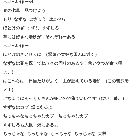
へいへいほー×4
春の七草 見つけよう
せり なずな ごぎょう はこべら
ほとけのざ すずな すずしろ
草には好きな場所が それぞれーある
へいへいほー
ほとけのざとせりは （湿気が大好き田んぼ近く）
なずなは花を探してね（その周りのある少し幼いやつが食べ頃
よ。）
はこべらは 日当たりがよく 土が肥えている場所 （この贅沢モ
ノ！）
ごぎょうはそっくりさんが多いので蓬でいいです（はい、蓬。）
すずなはカブ 畑にあるよ
ちっちゃなちっちゃなカブ ちっちゃなカブ
すずしろも大根 畑にあるよ
ちっちゃな ちっちゃな ちっちゃな ちっちゃな 大根