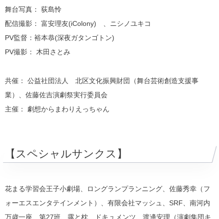
舞台写真： 荻島怜
配信撮影： 富安理友(iColony) 、ニシノユキコ
PV監督：裕本恭(深夜ガタンゴトン)
PV撮影： 木田さとみ
共催： 公益社団法人 北区文化振興財団（舞台芸術創造支援事
業）、佐藤佐吉演劇祭実行委員会
主催： 劇想からまわりえっちゃん
【スペシャルサンクス】
花まる学習会王子小劇場、ロングランプランニング、佐藤秀幸（フ
ォーエスエンタテインメント）、有限会社マッシュ、SRF、南河内
万歳一座、第27班、露と枕、ドキュメンツ、渡邊安理（演劇集団キ