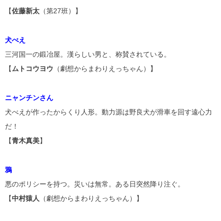
【
佐藤新太
（第27班）】
犬べえ
三河国一の鍛冶屋。漢らしい男と、称賛されている。
【
ムトコウヨウ
（劇想からまわりえっちゃん）】
ニャンチンさん
犬べえが作ったからくり人形。動力源は野良犬が滑車を回す遠心力
だ！
【
青木真美
】
鴉
悪のポリシーを持つ。災いは無常。ある日突然降り注ぐ。
【
中村猿人
（劇想からまわりえっちゃん）】