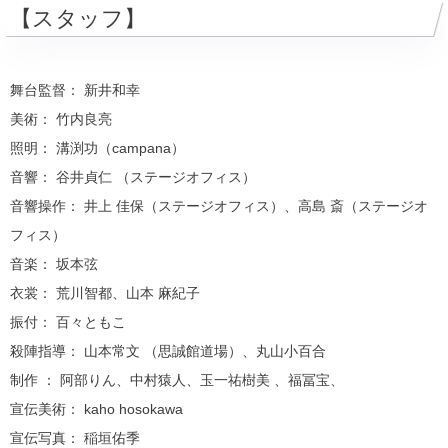
【スタッフ】
舞台監督： 新井和幸
美術： 竹内良亮
照明： 溝渕功（campana）
音響： 谷井貞仁 （ステージオフィス）
音響操作： 井上 佳保（ステージオフィス）、高島 斎（ステージオ
フィス）
音楽： 坂本弦
衣裳： 荒川智都、山本 麻紀子
振付： 百々ともこ
殺陣指導： 山本常文 （思誠館道場）、丸山小百合
制作 ： 阿部りん、中村猿人、玉一祐樹美 、福冨宝、
宣伝美術： kaho hosokawa
宣伝写真： 稲垣佑季