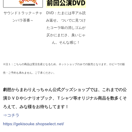
サウンドトラック～チャ
DVD：たまには卒アル読
ンバラ茶番～
み返せ。 ついでに見つけ
たコーラ味の消しゴムが
仄かにまださ、臭いじゃ
ん。そんな感じ！
※注１：こちらの商品は受注生産となるため、ネットショップのみでの販売となります。ロビーでの販
売・ご予約も承れません。ご了承ください。
劇想からまわりえっちゃん公式グッズショップでは、これまでの公
演ＤＶＤやシナリオブック、Ｔシャツ等オリジナル商品を数多くそ
ろえて、みな様をお待ちしてます！
⇒コチラ
https://gekisouke.shopselect.net/