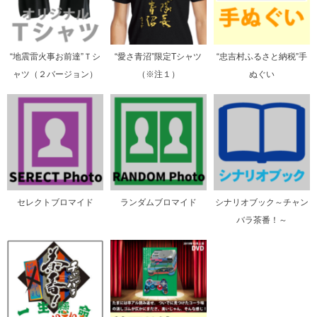
“地震雷火事お前達”Ｔシ
“愛さ青沼”限定Tシャツ
“忠吉村ふるさと納税”手
ャツ（２バージョン）
（※注１）
ぬぐい
セレクトブロマイド
ランダムブロマイド
シナリオブック～チャン
バラ茶番！～